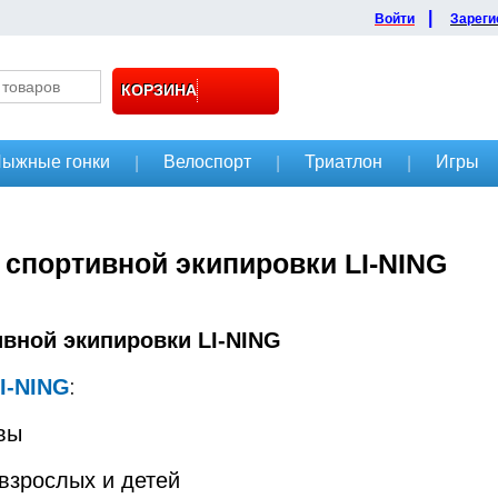
|
Войти
Зареги
КОРЗИНА
ыжные гонки
Велоспорт
Триатлон
Игры
|
|
|
 спортивной экипировки LI-NING
вной экипировки LI-NING
:
I-NING
вы
взрослых и детей