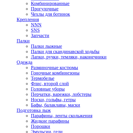
Комбинированные
Прогулочные
Чехлы для ботинок
Крепления
NNN
SNS
Запчасти
Палки
Палки лыжные
Палки для скандинавской ходьбы
Лапки, ручки, темляки, наконечники
Одежда
Разминочные костюмы
Гоночные комбинезоны
Термобелье
Флис, второй слой
Головные уборы
Перчатки, варежки, лобстеры
Носки, гольфы, гетры
Бафы, балаклавы, маски
Подготовка лыж
Парафины, ленты скольжения
Жидкие парафины
Порошки
Эмульсии, гели