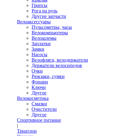
Грипсы
Рога на руль
Другие запчасти
Велоаксессуары
Пульсометры, часы
Велокомпьютеры
Велошлемы
Заплатки
Замки
Насосы
Велофляги, велодержатели
Держатели велосипедов
Очки
Рюкзаки, сумки
Фонари
Ключи
Другое
Велокосметика
Смазки
Очистители
Другое
Спортивное питание
|
Триатлон