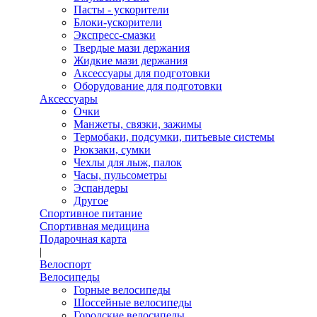
Пасты - ускорители
Блоки-ускорители
Экспресс-смазки
Твердые мази держания
Жидкие мази держания
Аксессуары для подготовки
Оборудование для подготовки
Аксессуары
Очки
Манжеты, связки, зажимы
Термобаки, подсумки, питьевые системы
Рюкзаки, сумки
Чехлы для лыж, палок
Часы, пульсометры
Эспандеры
Другое
Спортивное питание
Спортивная медицина
Подарочная карта
|
Велоспорт
Велосипеды
Горные велосипеды
Шоссейные велосипеды
Городские велосипеды