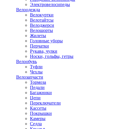
Электровелосипеды
Велоодежда
Велокуртки
Велотайтсы
Велоджерси
Велошорты
Жилеты
Головные уборы
Перчатки
Рукава, чулки
Носки, гольфы, гетры
Велообувь
Туфли
Чехлы
Велозапчасти
Тормоза
Педали
Багажники
Цепи
Переключатели
Кассеты
Покрышки
Камеры
Седла
Крылья