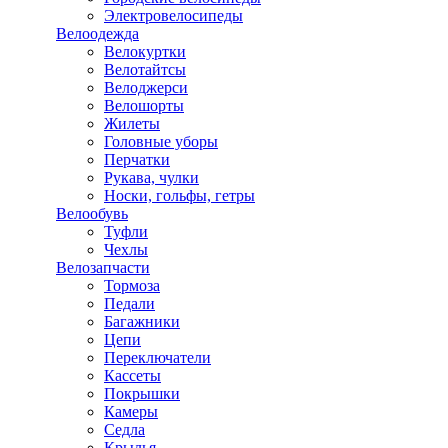
Электровелосипеды
Велоодежда
Велокуртки
Велотайтсы
Велоджерси
Велошорты
Жилеты
Головные уборы
Перчатки
Рукава, чулки
Носки, гольфы, гетры
Велообувь
Туфли
Чехлы
Велозапчасти
Тормоза
Педали
Багажники
Цепи
Переключатели
Кассеты
Покрышки
Камеры
Седла
Крылья