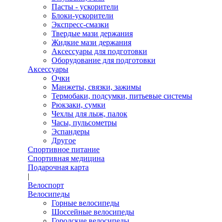
Пасты - ускорители
Блоки-ускорители
Экспресс-смазки
Твердые мази держания
Жидкие мази держания
Аксессуары для подготовки
Оборудование для подготовки
Аксессуары
Очки
Манжеты, связки, зажимы
Термобаки, подсумки, питьевые системы
Рюкзаки, сумки
Чехлы для лыж, палок
Часы, пульсометры
Эспандеры
Другое
Спортивное питание
Спортивная медицина
Подарочная карта
|
Велоспорт
Велосипеды
Горные велосипеды
Шоссейные велосипеды
Городские велосипеды