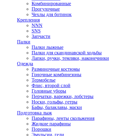
Комбинированные
Прогулочные
Чехлы для ботинок
Крепления
NNN
SNS
Запчасти
Палки
Палки лыжные
Палки для скандинавской ходьбы
Лапки, ручки, темляки, наконечники
Одежда
Разминочные костюмы
Гоночные комбинезоны
Термобелье
Флис, второй слой
Головные уборы
Перчатки, варежки, лобстеры
Носки, гольфы, гетры
Бафы, балаклавы, маски
Подготовка лыж
Парафины, ленты скольжения
Жидкие парафины
Порошки
Эмульсии, гели