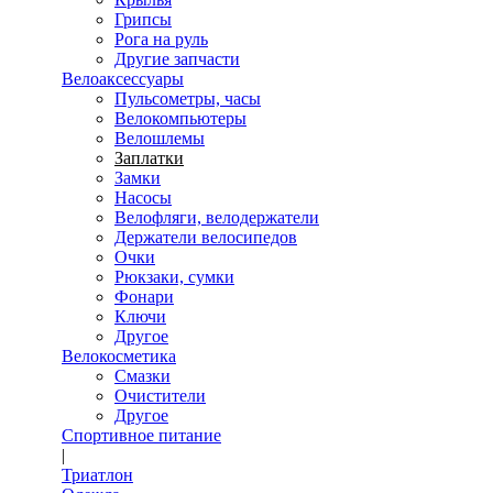
Грипсы
Рога на руль
Другие запчасти
Велоаксессуары
Пульсометры, часы
Велокомпьютеры
Велошлемы
Заплатки
Замки
Насосы
Велофляги, велодержатели
Держатели велосипедов
Очки
Рюкзаки, сумки
Фонари
Ключи
Другое
Велокосметика
Смазки
Очистители
Другое
Спортивное питание
|
Триатлон