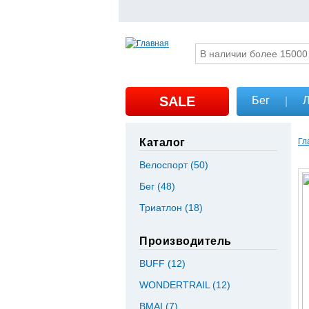
SALE
Бег
Л
|
Каталог
Гл
Велоспорт (50)
Apply Велоспорт filter
Бег (48)
Apply Бег filter
Триатлон (18)
Apply Триатлон filter
Производитель
BUFF (12)
Apply BUFF filter
WONDERTRAIL (12)
Apply WONDERTRA
BMAI (7)
Apply BMAI filter