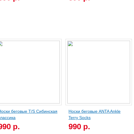
Носки беговые T/S Сибинская
Носки беговые ANTA Ankle
классика
Terry Socks
990 р.
990 р.