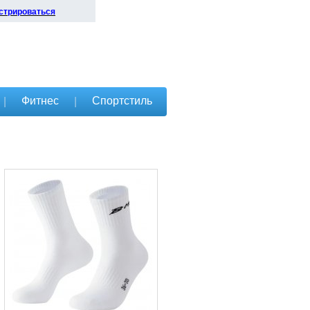
стрироваться
Фитнес
Спортстиль
|
|