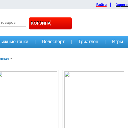
|
Войти
Зареги
КОРЗИНА
ыжные гонки
Велоспорт
Триатлон
Игры
|
|
|
авная
>
IL filter