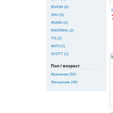
BIVIUM (6)
Apply BIVIUM filter
SHU (5)
Apply SHU filter
4KAAD (2)
Apply 4KAAD filter
NNORMAL (2)
Apply NNORMAL filter
T/S (2)
Apply T/S filter
ANTA (1)
Apply ANTA filter
SCOTT (1)
Apply SCOTT filter
Пол / возраст
Мужчинам (50)
Apply Мужчинам filter
Женщинам (49)
Apply Женщинам filte