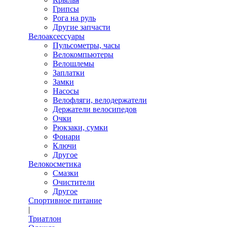
Грипсы
Рога на руль
Другие запчасти
Велоаксессуары
Пульсометры, часы
Велокомпьютеры
Велошлемы
Заплатки
Замки
Насосы
Велофляги, велодержатели
Держатели велосипедов
Очки
Рюкзаки, сумки
Фонари
Ключи
Другое
Велокосметика
Смазки
Очистители
Другое
Спортивное питание
|
Триатлон