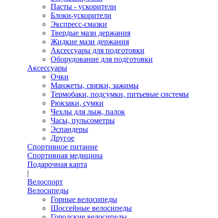
Пасты - ускорители
Блоки-ускорители
Экспресс-смазки
Твердые мази держания
Жидкие мази держания
Аксессуары для подготовки
Оборудование для подготовки
Аксессуары
Очки
Манжеты, связки, зажимы
Термобаки, подсумки, питьевые системы
Рюкзаки, сумки
Чехлы для лыж, палок
Часы, пульсометры
Эспандеры
Другое
Спортивное питание
Спортивная медицина
Подарочная карта
|
Велоспорт
Велосипеды
Горные велосипеды
Шоссейные велосипеды
Городские велосипеды