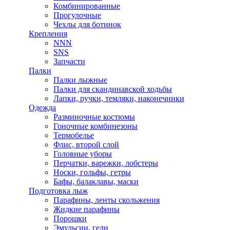
Комбинированные
Прогулочные
Чехлы для ботинок
Крепления
NNN
SNS
Запчасти
Палки
Палки лыжные
Палки для скандинавской ходьбы
Лапки, ручки, темляки, наконечники
Одежда
Разминочные костюмы
Гоночные комбинезоны
Термобелье
Флис, второй слой
Головные уборы
Перчатки, варежки, лобстеры
Носки, гольфы, гетры
Бафы, балаклавы, маски
Подготовка лыж
Парафины, ленты скольжения
Жидкие парафины
Порошки
Эмульсии, гели