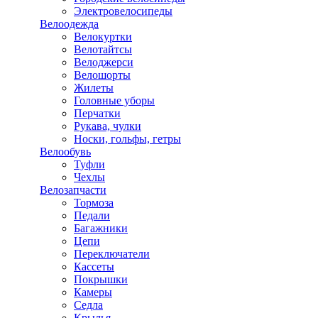
Электровелосипеды
Велоодежда
Велокуртки
Велотайтсы
Велоджерси
Велошорты
Жилеты
Головные уборы
Перчатки
Рукава, чулки
Носки, гольфы, гетры
Велообувь
Туфли
Чехлы
Велозапчасти
Тормоза
Педали
Багажники
Цепи
Переключатели
Кассеты
Покрышки
Камеры
Седла
Крылья