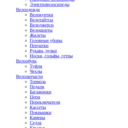
Электровелосипеды
Велоодежда
Велокуртки
Велотайтсы
Велоджерси
Велошорты
Жилеты
Головные уборы
Перчатки
Рукава, чулки
Носки, гольфы, гетры
Велообувь
Туфли
Чехлы
Велозапчасти
Тормоза
Педали
Багажники
Цепи
Переключатели
Кассеты
Покрышки
Камеры
Седла
Крылья