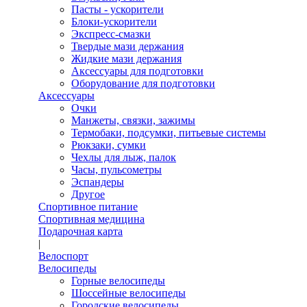
Пасты - ускорители
Блоки-ускорители
Экспресс-смазки
Твердые мази держания
Жидкие мази держания
Аксессуары для подготовки
Оборудование для подготовки
Аксессуары
Очки
Манжеты, связки, зажимы
Термобаки, подсумки, питьевые системы
Рюкзаки, сумки
Чехлы для лыж, палок
Часы, пульсометры
Эспандеры
Другое
Спортивное питание
Спортивная медицина
Подарочная карта
|
Велоспорт
Велосипеды
Горные велосипеды
Шоссейные велосипеды
Городские велосипеды