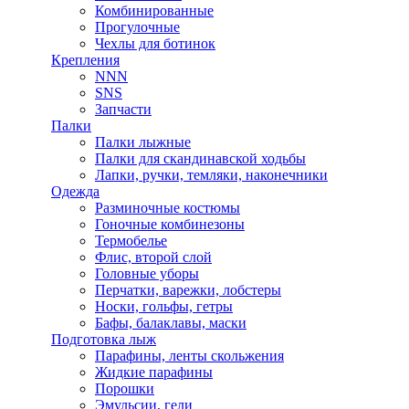
Комбинированные
Прогулочные
Чехлы для ботинок
Крепления
NNN
SNS
Запчасти
Палки
Палки лыжные
Палки для скандинавской ходьбы
Лапки, ручки, темляки, наконечники
Одежда
Разминочные костюмы
Гоночные комбинезоны
Термобелье
Флис, второй слой
Головные уборы
Перчатки, варежки, лобстеры
Носки, гольфы, гетры
Бафы, балаклавы, маски
Подготовка лыж
Парафины, ленты скольжения
Жидкие парафины
Порошки
Эмульсии, гели