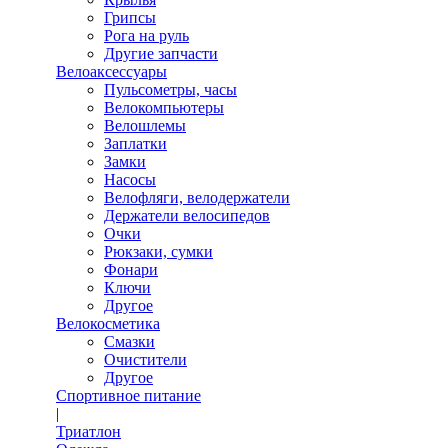
Грипсы
Рога на руль
Другие запчасти
Велоаксессуары
Пульсометры, часы
Велокомпьютеры
Велошлемы
Заплатки
Замки
Насосы
Велофляги, велодержатели
Держатели велосипедов
Очки
Рюкзаки, сумки
Фонари
Ключи
Другое
Велокосметика
Смазки
Очистители
Другое
Спортивное питание
|
Триатлон