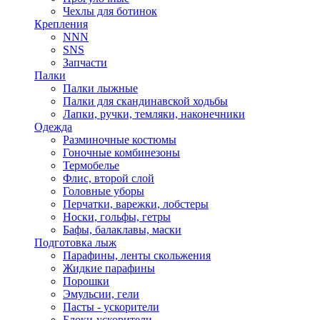
Чехлы для ботинок
Крепления
NNN
SNS
Запчасти
Палки
Палки лыжные
Палки для скандинавской ходьбы
Лапки, ручки, темляки, наконечники
Одежда
Разминочные костюмы
Гоночные комбинезоны
Термобелье
Флис, второй слой
Головные уборы
Перчатки, варежки, лобстеры
Носки, гольфы, гетры
Бафы, балаклавы, маски
Подготовка лыж
Парафины, ленты скольжения
Жидкие парафины
Порошки
Эмульсии, гели
Пасты - ускорители
Блоки-ускорители