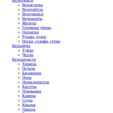
Велоодежда
Велокуртки
Велотайтсы
Велоджерси
Велошорты
Жилеты
Головные уборы
Перчатки
Рукава, чулки
Носки, гольфы, гетры
Велообувь
Туфли
Чехлы
Велозапчасти
Тормоза
Педали
Багажники
Цепи
Переключатели
Кассеты
Покрышки
Камеры
Седла
Крылья
Грипсы