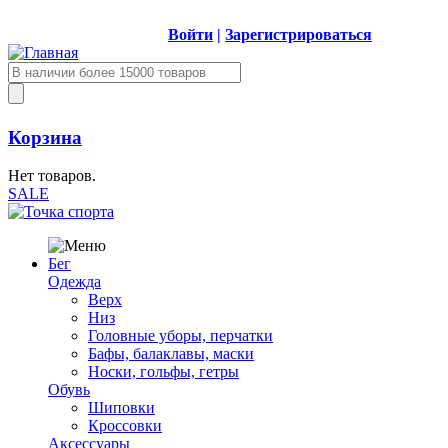
Войти
|
Зарегистрироваться
Корзина
Нет товаров.
SALE
Бег
Одежда
Верх
Низ
Головные уборы, перчатки
Бафы, балаклавы, маски
Носки, гольфы, гетры
Обувь
Шиповки
Кроссовки
Аксессуары