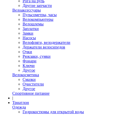
Рога на руль
Другие запчасти
Велоаксессуары
Пульсометры, часы
Велокомпьютеры
Велошлемы
Заплатки
Замки
Насосы
Велофляги, велодержатели
Держатели велосипедов
Очки
Рюкзаки, сумки
Фонари
Ключи
Другое
Велокосметика
Смазки
Очистители
Другое
Спортивное питание
|
Триатлон
Одежда
Гидрокостюмы для открытой воды