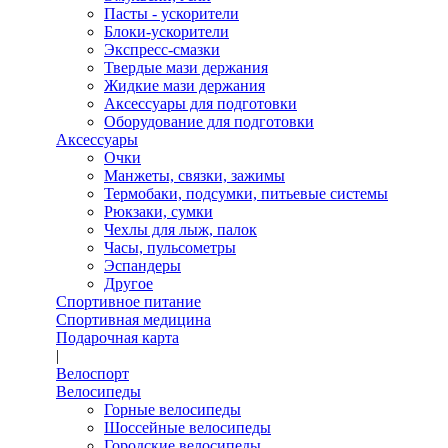
Пасты - ускорители
Блоки-ускорители
Экспресс-смазки
Твердые мази держания
Жидкие мази держания
Аксессуары для подготовки
Оборудование для подготовки
Аксессуары
Очки
Манжеты, связки, зажимы
Термобаки, подсумки, питьевые системы
Рюкзаки, сумки
Чехлы для лыж, палок
Часы, пульсометры
Эспандеры
Другое
Спортивное питание
Спортивная медицина
Подарочная карта
|
Велоспорт
Велосипеды
Горные велосипеды
Шоссейные велосипеды
Городские велосипеды