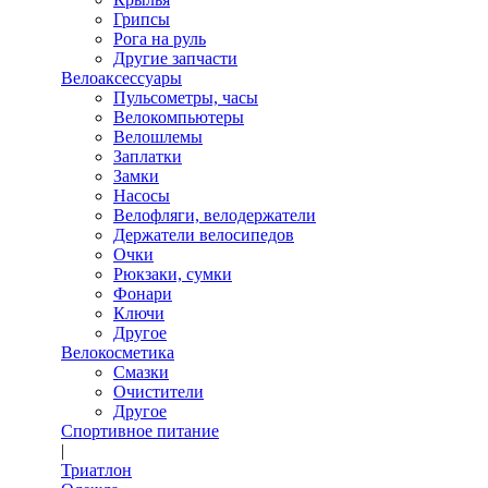
Грипсы
Рога на руль
Другие запчасти
Велоаксессуары
Пульсометры, часы
Велокомпьютеры
Велошлемы
Заплатки
Замки
Насосы
Велофляги, велодержатели
Держатели велосипедов
Очки
Рюкзаки, сумки
Фонари
Ключи
Другое
Велокосметика
Смазки
Очистители
Другое
Спортивное питание
|
Триатлон