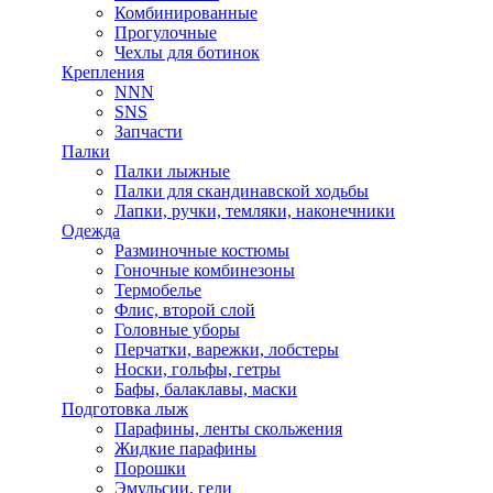
Комбинированные
Прогулочные
Чехлы для ботинок
Крепления
NNN
SNS
Запчасти
Палки
Палки лыжные
Палки для скандинавской ходьбы
Лапки, ручки, темляки, наконечники
Одежда
Разминочные костюмы
Гоночные комбинезоны
Термобелье
Флис, второй слой
Головные уборы
Перчатки, варежки, лобстеры
Носки, гольфы, гетры
Бафы, балаклавы, маски
Подготовка лыж
Парафины, ленты скольжения
Жидкие парафины
Порошки
Эмульсии, гели