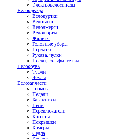
Электровелосипеды
Велоодежда
Велокуртки
Велотайтсы
Велоджерси
Велошорты
Жилеты
Головные уборы
Перчатки
Рукава, чулки
Носки, гольфы, гетры
Велообувь
Туфли
Чехлы
Велозапчасти
Тормоза
Педали
Багажники
Цепи
Переключатели
Кассеты
Покрышки
Камеры
Седла
Крылья