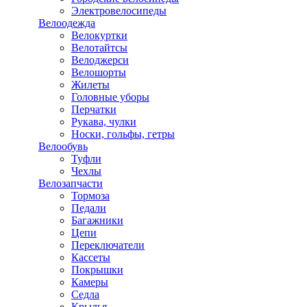
Электровелосипеды
Велоодежда
Велокуртки
Велотайтсы
Велоджерси
Велошорты
Жилеты
Головные уборы
Перчатки
Рукава, чулки
Носки, гольфы, гетры
Велообувь
Туфли
Чехлы
Велозапчасти
Тормоза
Педали
Багажники
Цепи
Переключатели
Кассеты
Покрышки
Камеры
Седла
Крылья