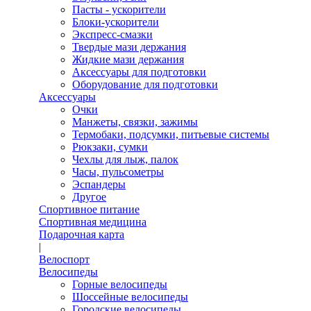
Пасты - ускорители
Блоки-ускорители
Экспресс-смазки
Твердые мази держания
Жидкие мази держания
Аксессуары для подготовки
Оборудование для подготовки
Аксессуары
Очки
Манжеты, связки, зажимы
Термобаки, подсумки, питьевые системы
Рюкзаки, сумки
Чехлы для лыж, палок
Часы, пульсометры
Эспандеры
Другое
Спортивное питание
Спортивная медицина
Подарочная карта
|
Велоспорт
Велосипеды
Горные велосипеды
Шоссейные велосипеды
Городские велосипеды