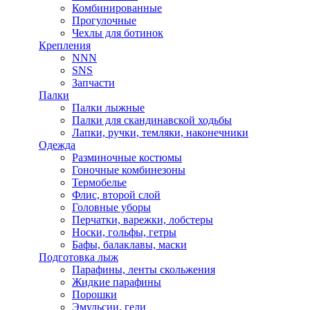
Комбинированные
Прогулочные
Чехлы для ботинок
Крепления
NNN
SNS
Запчасти
Палки
Палки лыжные
Палки для скандинавской ходьбы
Лапки, ручки, темляки, наконечники
Одежда
Разминочные костюмы
Гоночные комбинезоны
Термобелье
Флис, второй слой
Головные уборы
Перчатки, варежки, лобстеры
Носки, гольфы, гетры
Бафы, балаклавы, маски
Подготовка лыж
Парафины, ленты скольжения
Жидкие парафины
Порошки
Эмульсии, гели