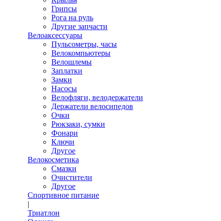
Грипсы
Рога на руль
Другие запчасти
Велоаксессуары
Пульсометры, часы
Велокомпьютеры
Велошлемы
Заплатки
Замки
Насосы
Велофляги, велодержатели
Держатели велосипедов
Очки
Рюкзаки, сумки
Фонари
Ключи
Другое
Велокосметика
Смазки
Очистители
Другое
Спортивное питание
|
Триатлон