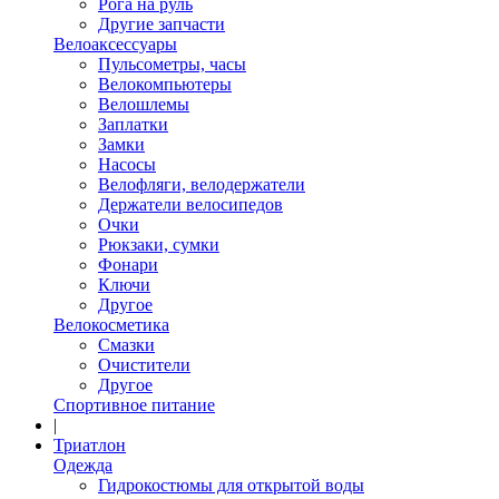
Рога на руль
Другие запчасти
Велоаксессуары
Пульсометры, часы
Велокомпьютеры
Велошлемы
Заплатки
Замки
Насосы
Велофляги, велодержатели
Держатели велосипедов
Очки
Рюкзаки, сумки
Фонари
Ключи
Другое
Велокосметика
Смазки
Очистители
Другое
Спортивное питание
|
Триатлон
Одежда
Гидрокостюмы для открытой воды