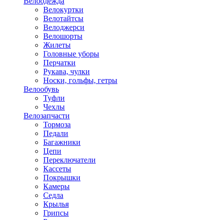
Велоодежда
Велокуртки
Велотайтсы
Велоджерси
Велошорты
Жилеты
Головные уборы
Перчатки
Рукава, чулки
Носки, гольфы, гетры
Велообувь
Туфли
Чехлы
Велозапчасти
Тормоза
Педали
Багажники
Цепи
Переключатели
Кассеты
Покрышки
Камеры
Седла
Крылья
Грипсы