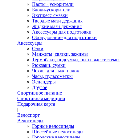
Пасты - ускорители
Блоки-ускорители
Экспресс-смазки
Твердые мази держания
Жидкие мази держания
Аксессуары для подготовки
Оборудование для подготовки
Аксессуары
Очки
Манжеты, связки, зажимы
Термобаки, подсумки, питьевые системы
Рюкзаки, сумки
Чехлы для лыж, палок
Часы, пульсометры
Эспандеры
Другое
Спортивное питание
Спортивная медицина
Подарочная карта
|
Велоспорт
Велосипеды
Горные велосипеды
Шоссейные велосипеды
Городские велосипеды