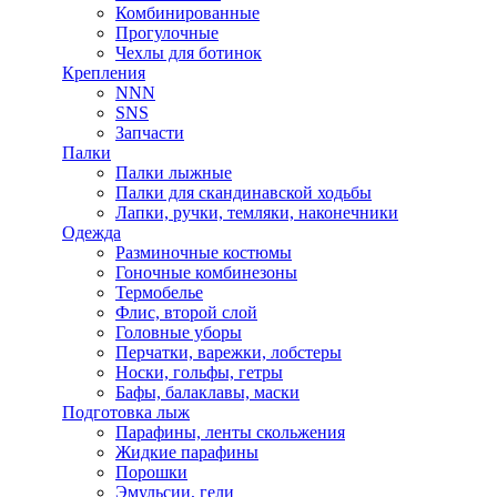
Комбинированные
Прогулочные
Чехлы для ботинок
Крепления
NNN
SNS
Запчасти
Палки
Палки лыжные
Палки для скандинавской ходьбы
Лапки, ручки, темляки, наконечники
Одежда
Разминочные костюмы
Гоночные комбинезоны
Термобелье
Флис, второй слой
Головные уборы
Перчатки, варежки, лобстеры
Носки, гольфы, гетры
Бафы, балаклавы, маски
Подготовка лыж
Парафины, ленты скольжения
Жидкие парафины
Порошки
Эмульсии, гели