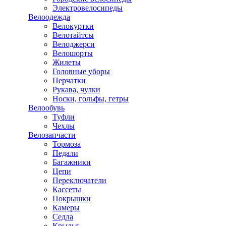
Электровелосипеды
Велоодежда
Велокуртки
Велотайтсы
Велоджерси
Велошорты
Жилеты
Головные уборы
Перчатки
Рукава, чулки
Носки, гольфы, гетры
Велообувь
Туфли
Чехлы
Велозапчасти
Тормоза
Педали
Багажники
Цепи
Переключатели
Кассеты
Покрышки
Камеры
Седла
Крылья