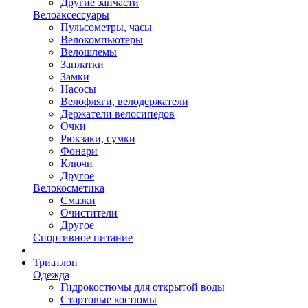
Другие запчасти
Велоаксессуары
Пульсометры, часы
Велокомпьютеры
Велошлемы
Заплатки
Замки
Насосы
Велофляги, велодержатели
Держатели велосипедов
Очки
Рюкзаки, сумки
Фонари
Ключи
Другое
Велокосметика
Смазки
Очистители
Другое
Спортивное питание
|
Триатлон
Одежда
Гидрокостюмы для открытой воды
Стартовые костюмы