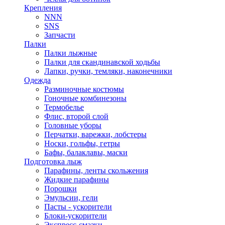
Крепления
NNN
SNS
Запчасти
Палки
Палки лыжные
Палки для скандинавской ходьбы
Лапки, ручки, темляки, наконечники
Одежда
Разминочные костюмы
Гоночные комбинезоны
Термобелье
Флис, второй слой
Головные уборы
Перчатки, варежки, лобстеры
Носки, гольфы, гетры
Бафы, балаклавы, маски
Подготовка лыж
Парафины, ленты скольжения
Жидкие парафины
Порошки
Эмульсии, гели
Пасты - ускорители
Блоки-ускорители
Экспресс-смазки