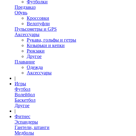
Футболки
Предзаказ
Обувь
Кроссовки
Велотуфли
Пульсометры и GPS
Аксессуары
Рукава, гольфы и гетры
Козырьки и кепки
Рюкзаки
Другое
Плавание
Одежда
Аксессуары
|
Игры
Футбол
Волейбол
Баскетбол
Другое
|
Фитнес
Эспандеры
Гантели, штанги
Медболы