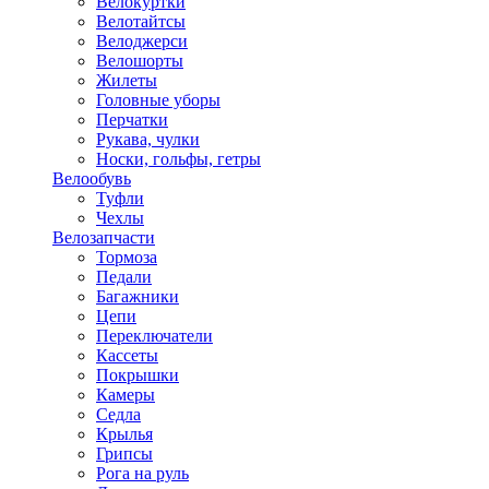
Велокуртки
Велотайтсы
Велоджерси
Велошорты
Жилеты
Головные уборы
Перчатки
Рукава, чулки
Носки, гольфы, гетры
Велообувь
Туфли
Чехлы
Велозапчасти
Тормоза
Педали
Багажники
Цепи
Переключатели
Кассеты
Покрышки
Камеры
Седла
Крылья
Грипсы
Рога на руль